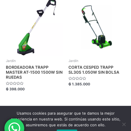
Jardín
Jardín
BORDEADORA TRAPP
CORTA CESPED TRAPP
MASTER AT-1500 1500W SIN
SL30S 1.050W SIN BOLSA
RUEDAS
Valorado
₲
1.385.000
con
Valorado
₲
398.000
0
con
de
0
5
de
5
Usamos cookies para asegurar que te damos la mejor
Copyright FM Comercial © 2026.
experiencia en nuestra web. Si continúas usando este sitio,
asumiremos que estás de acuerdo con ello.