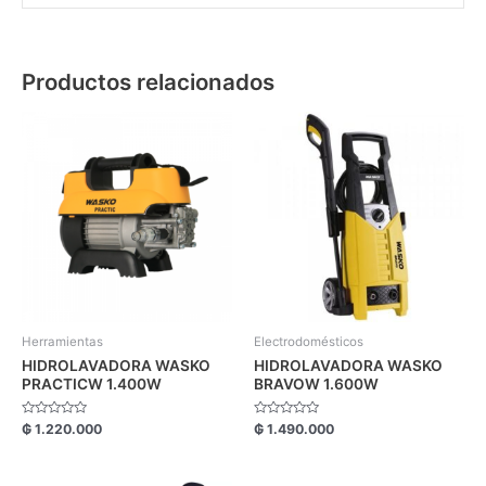
Productos relacionados
Herramientas
Electrodomésticos
HIDROLAVADORA WASKO
HIDROLAVADORA WASKO
PRACTICW 1.400W
BRAVOW 1.600W
Valorado
Valorado
₲
1.220.000
₲
1.490.000
con
con
0
0
de
de
5
5