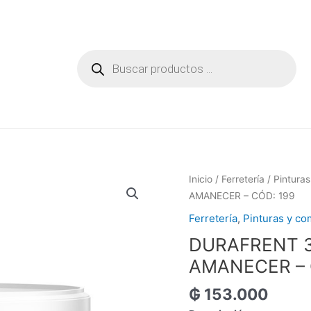
Búsqueda
de
productos
Inicio
/
Ferretería
/
Pintura
AMANECER – CÓD: 199
Ferretería
,
Pinturas y c
DURAFRENT 3
AMANECER – 
₲
153.000