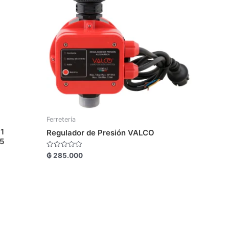
Ferretería
1
Regulador de Presión VALCO
5
Valorado
₲
285.000
con
0
de
5