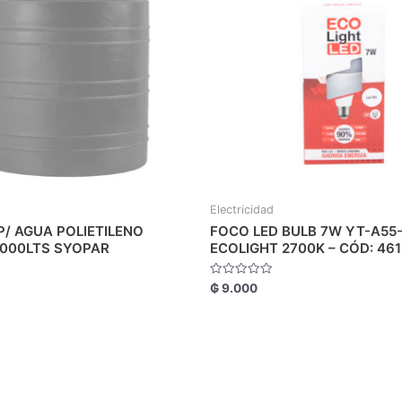
Electricidad
P/ AGUA POLIETILENO
FOCO LED BULB 7W YT-A55-
.000LTS SYOPAR
ECOLIGHT 2700K – CÓD: 461
Valorado
₲
9.000
con
0
de
5