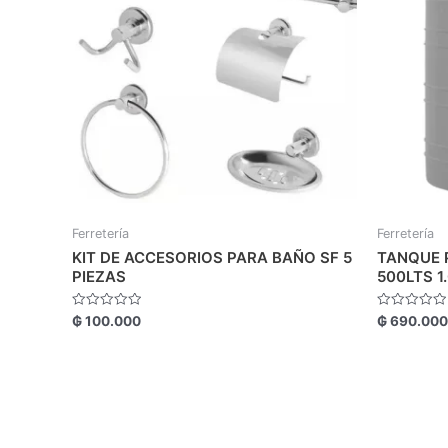
Ferretería
Ferretería
KIT DE ACCESORIOS PARA BAÑO SF 5
TANQUE 
PIEZAS
500LTS 1
Valorado
Valorado
₲
100.000
₲
690.000
con
con
0
0
de
de
5
5