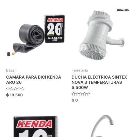
Bazar
Ferretería
CAMARA PARA BICI KENDA
DUCHA ELÉCTRICA SINTEX
ARO 26
NOVA 3 TEMPERATURAS
5.500W
Valorado
₲
19.500
con
Valorado
₲
0
0
con
de
0
5
de
5