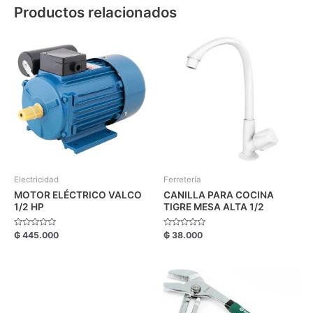
Productos relacionados
Electricidad
Ferretería
MOTOR ELÉCTRICO VALCO
CANILLA PARA COCINA
1/2 HP
TIGRE MESA ALTA 1/2
Valorado
Valorado
₲
445.000
₲
38.000
con
con
0
0
de
de
5
5