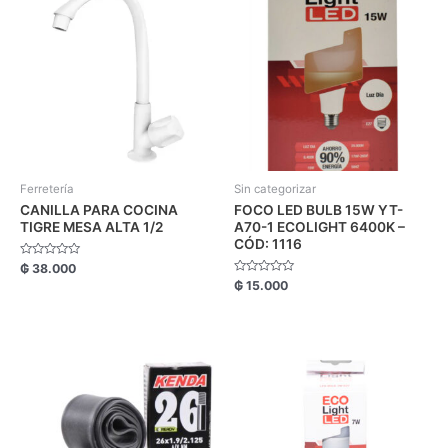
Ferretería
Sin categorizar
CANILLA PARA COCINA
FOCO LED BULB 15W YT-
TIGRE MESA ALTA 1/2
A70-1 ECOLIGHT 6400K –
CÓD: 1116
Valorado
₲
38.000
con
Valorado
₲
15.000
0
con
de
0
5
de
5