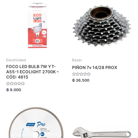
Electricidad
Bazar
FOCO LED BULB 7W YT-
PIÑON 7v 14/28 PROX
A55-1 ECOLIGHT 2700K –
CÓD: 4615
Valorado
₲
36.500
con
0
Valorado
₲
9.000
de
con
5
0
de
5