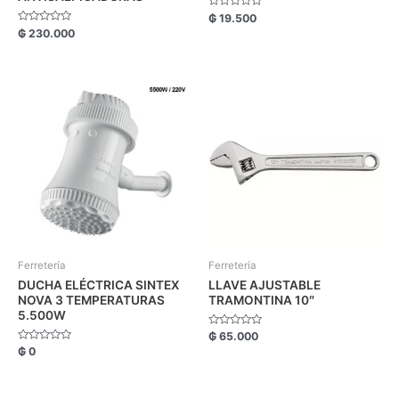
Valorado
₲
19.500
con
Valorado
₲
230.000
0
con
de
0
5
de
5
Ferretería
Ferretería
DUCHA ELÉCTRICA SINTEX
LLAVE AJUSTABLE
NOVA 3 TEMPERATURAS
TRAMONTINA 10″
5.500W
Valorado
₲
65.000
con
Valorado
₲
0
0
con
de
0
5
de
5