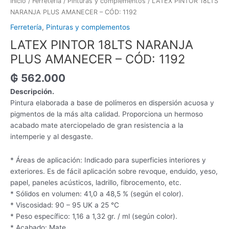
Inicio
/
Ferretería
/
Pinturas y complementos
/ LATEX PINTOR 18LTS
NARANJA PLUS AMANECER – CÓD: 1192
Ferretería
,
Pinturas y complementos
LATEX PINTOR 18LTS NARANJA
PLUS AMANECER – CÓD: 1192
₲
562.000
Descripción.
Pintura elaborada a base de polímeros en dispersión acuosa y
pigmentos de la más alta calidad. Proporciona un hermoso
acabado mate aterciopelado de gran resistencia a la
intemperie y al desgaste.
* Áreas de aplicación: Indicado para superficies interiores y
exteriores. Es de fácil aplicación sobre revoque, enduido, yeso,
papel, paneles acústicos, ladrillo, fibrocemento, etc.
* Sólidos en volumen: 41,0 a 48,5 % (según el color).
* Viscosidad: 90 – 95 UK a 25 °C
* Peso específico: 1,16 a 1,32 gr. / ml (según color).
* Acabado: Mate.