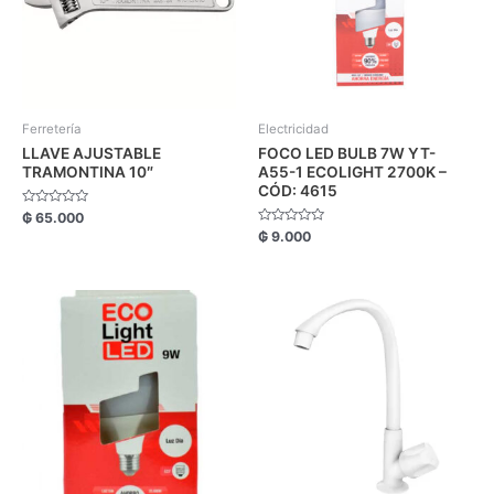
Ferretería
Electricidad
LLAVE AJUSTABLE
FOCO LED BULB 7W YT-
TRAMONTINA 10″
A55-1 ECOLIGHT 2700K –
CÓD: 4615
Valorado
₲
65.000
con
Valorado
₲
9.000
0
con
de
0
5
de
5