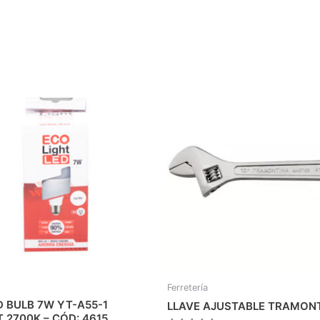
Ferretería
D BULB 7W YT-A55-1
LLAVE AJUSTABLE TRAMONT
 2700K – CÓD: 4615