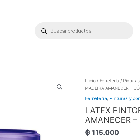
Búsqueda
de
productos
Inicio
/
Ferretería
/
Pintura
MADEIRA AMANECER – CÓ
Ferretería
,
Pinturas y c
LATEX PINTO
AMANECER – 
₲
115.000