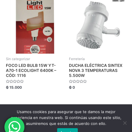
Sin categorizar
Ferretería
FOCO LED BULB 15W YT-
DUCHA ELÉCTRICA SINTEX
A70-1 ECOLIGHT 6400K –
NOVA 3 TEMPERATURAS
CÓD: 1116
5.500W
Valorado
Valorado
₲
15.000
₲
0
con
con
0
0
de
de
5
5
Usamos cookies para asegurar que te damos la mejor
Copyright FM Comercial © 2026.
experiencia en nuestra web. Si continúas usando este sitio,
asumiremos que estás de acuerdo con ello.