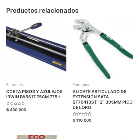
Productos relacionados
Ferretería
Ferretería
CORTA PISOS Y AZULEJOS
ALICATE ARTICULADO DE
IRWIN IW5617 75CM 775H
EXTENSIÓN SATA
ST70413ST 12″ 305MM PICO
DE LORO
Valorado
₲
490.000
con
0
de
Valorado
₲
110.000
5
con
0
de
5