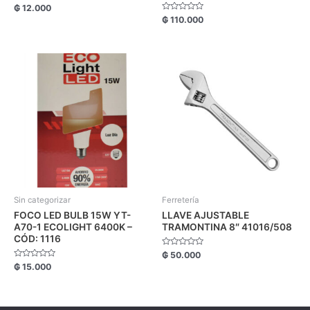
Valorado
₲
12.000
con
Valorado
₲
110.000
0
con
de
0
5
de
5
Sin categorizar
Ferretería
FOCO LED BULB 15W YT-
LLAVE AJUSTABLE
A70-1 ECOLIGHT 6400K –
TRAMONTINA 8″ 41016/508
CÓD: 1116
Valorado
₲
50.000
con
Valorado
₲
15.000
0
con
de
0
5
de
5