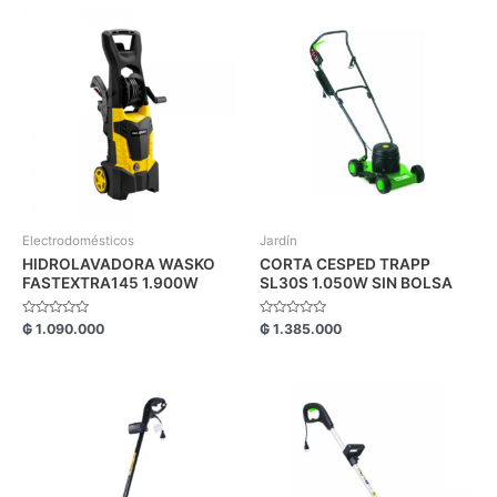
Electrodomésticos
Jardín
HIDROLAVADORA WASKO
CORTA CESPED TRAPP
FASTEXTRA145 1.900W
SL30S 1.050W SIN BOLSA
Valorado
Valorado
₲
1.090.000
₲
1.385.000
con
con
0
0
de
de
5
5