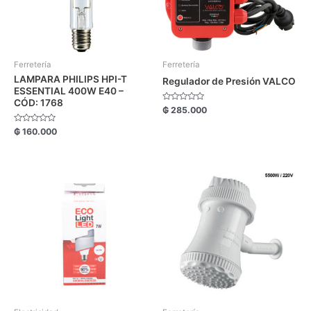
Ferretería
Ferretería
LAMPARA PHILIPS HPI-T
Regulador de Presión VALCO
ESSENTIAL 400W E40 –
CÓD: 1768
Valorado
₲
285.000
con
0
Valorado
₲
160.000
de
con
5
0
de
5