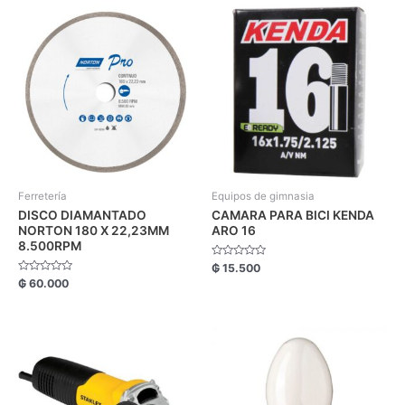
Ferretería
Equipos de gimnasia
DISCO DIAMANTADO
CAMARA PARA BICI KENDA
NORTON 180 X 22,23MM
ARO 16
8.500RPM
Valorado
₲
15.500
con
Valorado
₲
60.000
0
con
de
0
5
de
5