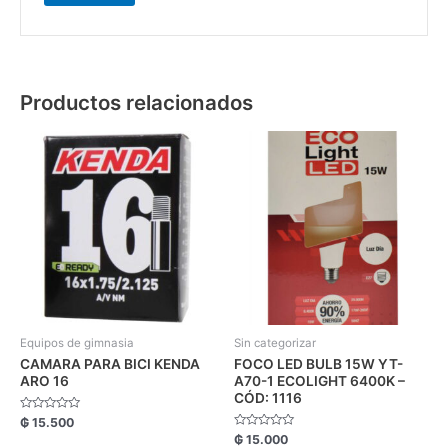
Productos relacionados
Equipos de gimnasia
Sin categorizar
CAMARA PARA BICI KENDA
FOCO LED BULB 15W YT-
ARO 16
A70-1 ECOLIGHT 6400K –
CÓD: 1116
Valorado
₲
15.500
con
Valorado
₲
15.000
0
con