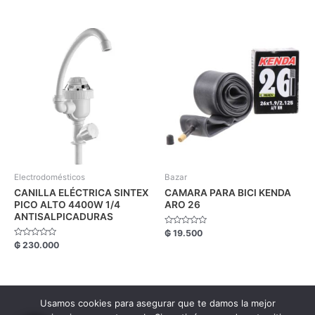
de
0
5
de
5
Electrodomésticos
Bazar
CANILLA ELÉCTRICA SINTEX
CAMARA PARA BICI KENDA
PICO ALTO 4400W 1/4
ARO 26
ANTISALPICADURAS
Valorado
₲
19.500
con
Valorado
₲
230.000
0
con
de
0
5
de
5
Usamos cookies para asegurar que te damos la mejor
Copyright FM Comercial © 2026.