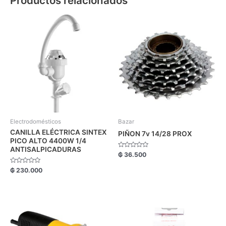
Productos relacionados
Electrodomésticos
Bazar
CANILLA ELÉCTRICA SINTEX
PIÑON 7v 14/28 PROX
PICO ALTO 4400W 1/4
ANTISALPICADURAS
Valorado
₲
36.500
con
0
Valorado
₲
230.000
de
con
5
0
de
5