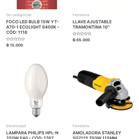
Sin categorizar
Ferretería
FOCO LED BULB 15W YT-
LLAVE AJUSTABLE
A70-1 ECOLIGHT 6400K –
TRAMONTINA 10″
CÓD: 1116
Valorado
₲
65.000
con
Valorado
₲
15.000
0
con
de
0
5
de
5
Electricidad
Ferretería
LAMPARA PHILIPS HPL-N
AMOLADORA STANLEY
250W E40 – CÓD: 1767
SG7115 750W 115MM