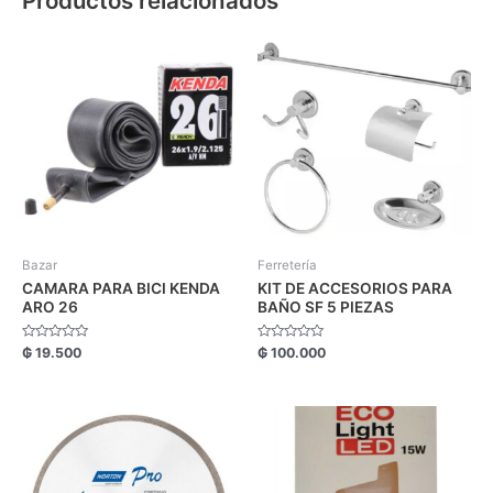
Productos relacionados
Bazar
Ferretería
CAMARA PARA BICI KENDA
KIT DE ACCESORIOS PARA
ARO 26
BAÑO SF 5 PIEZAS
Valorado
Valorado
₲
19.500
₲
100.000
con
con
0
0
de
de
5
5