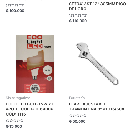
ST70413ST 12″ 305MM PICO
DE LORO
Valorado
₲
100.000
con
0
de
Valorado
₲
110.000
5
con
0
de
5
Sin categorizar
Ferretería
FOCO LED BULB 15W YT-
LLAVE AJUSTABLE
A70-1 ECOLIGHT 6400K –
TRAMONTINA 8″ 41016/508
CÓD: 1116
Valorado
₲
50.000
con
Valorado
₲
15.000
0
con
de
0