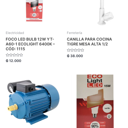
Electricidad
Ferretería
FOCO LED BULB 12W YT-
CANILLA PARA COCINA
A60-1 ECOLIGHT 6400K –
TIGRE MESA ALTA 1/2
CÓD: 1115
Valorado
₲
38.000
con
Valorado
₲
12.000
0
con
de
0
5
de
5